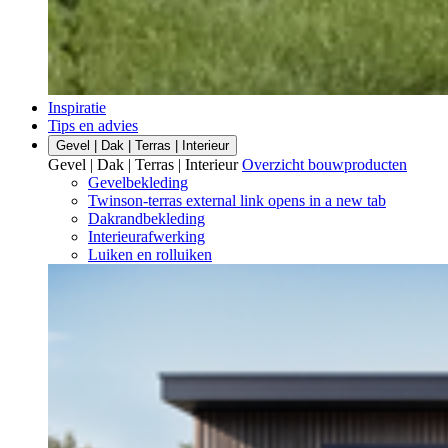
Inspiratie
Tips en advies
Gevel | Dak | Terras | Interieur
Gevel | Dak | Terras | Interieur
Overzicht bouwproducten
Gevelbekleding
Twinson-terras
external link
opens in a new tab
Dakrandbekleding
Interieurafwerking
Luiken en rolluiken