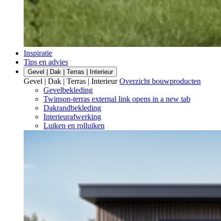
Inspiratie
Tips en advies
Gevel | Dak | Terras | Interieur
Gevel | Dak | Terras | Interieur
Overzicht bouwproducten
Gevelbekleding
Twinson-terras
external link
opens in a new tab
Dakrandbekleding
Interieurafwerking
Luiken en rolluiken