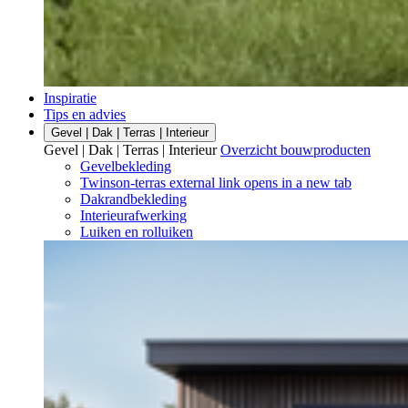
Inspiratie
Tips en advies
Gevel | Dak | Terras | Interieur
Gevel | Dak | Terras | Interieur
Overzicht bouwproducten
Gevelbekleding
Twinson-terras
external link
opens in a new tab
Dakrandbekleding
Interieurafwerking
Luiken en rolluiken